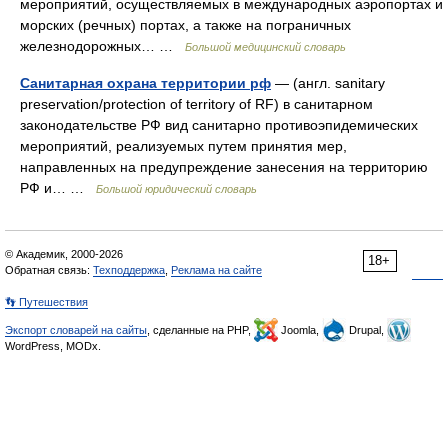
мероприятий, осуществляемых в международных аэропортах и
морских (речных) портах, а также на пограничных
железнодорожных… …
Большой медицинский словарь
Санитарная охрана территории рф
— (англ. sanitary
preservation/protection of territory of RF) в санитарном
законодательстве РФ вид санитарно противоэпидемических
мероприятий, реализуемых путем принятия мер,
направленных на предупреждение занесения на территорию
РФ и… …
Большой юридический словарь
© Академик, 2000-2026
18+
Обратная связь:
Техподдержка
,
Реклама на сайте
👣 Путешествия
Экспорт словарей на сайты
, сделанные на PHP,
Joomla,
Drupal,
WordPress, MODx.