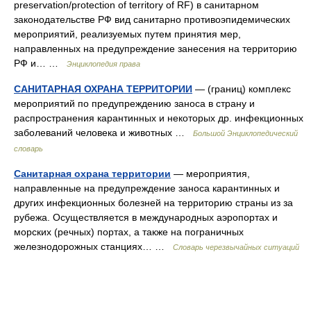
preservation/protection of territory of RF) в санитарном
законодательстве РФ вид санитарно противоэпидемических
мероприятий, реализуемых путем принятия мер,
направленных на предупреждение занесения на территорию
РФ и… …
Энциклопедия права
САНИТАРНАЯ ОХРАНА ТЕРРИТОРИИ
— (границ) комплекс
мероприятий по предупреждению заноса в страну и
распространения карантинных и некоторых др. инфекционных
заболеваний человека и животных …
Большой Энциклопедический
словарь
Санитарная охрана территории
— мероприятия,
направленные на предупреждение заноса карантинных и
других инфекционных болезней на территорию страны из за
рубежа. Осуществляется в международных аэропортах и
морских (речных) портах, а также на пограничных
железнодорожных станциях… …
Словарь черезвычайных ситуаций